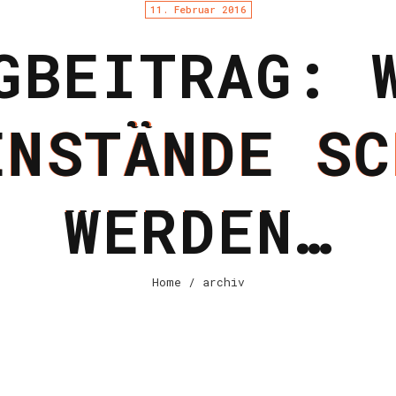
11. Februar 2016
GBEITRAG: 
ENSTÄNDE SC
WERDEN…
Home
/ archiv