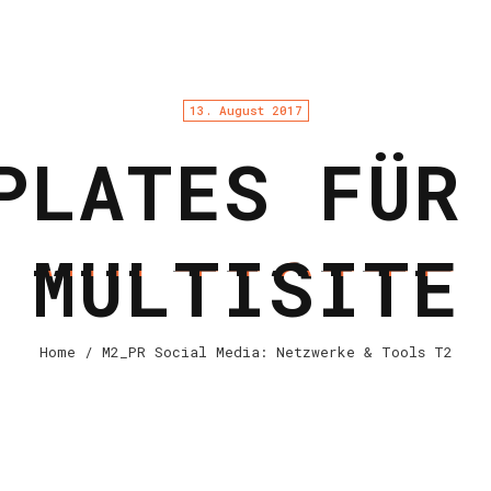
13. August 2017
PLATES FÜR
MULTISITE
Home
/ M2_PR Social Media: Netzwerke & Tools T2